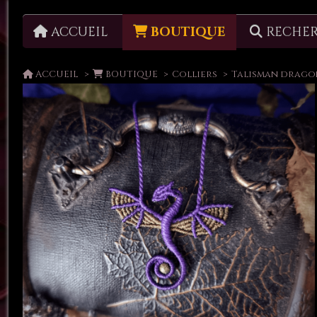
ACCUEIL
BOUTIQUE
RECHE
Boucles d'oreilles
ACCUEIL
BOUTIQUE
Colliers
Talisman dragon