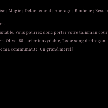
rise ; Magie ; Détachement ; Ancrage ; Bonheur ; Ressent
on.
justable. Vous pourrez donc porter votre talisman cou
ert Olive [88], acier inoxydable, Jaspe sang de dragon.
n de ma communauté. Un grand merci.]