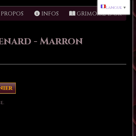
Langue
▼
 PROPOS
INFOS
GRIMOIRE D'OR
Entretien bijoux
MAJ du site
renard - Marron
nier
e.