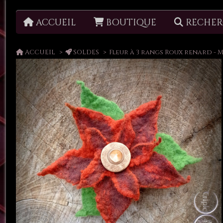
ACCUEIL
BOUTIQUE
RECHER
Boucles d'oreilles
ACCUEIL
SOLDES
Fleur à 3 rangs Roux renard -